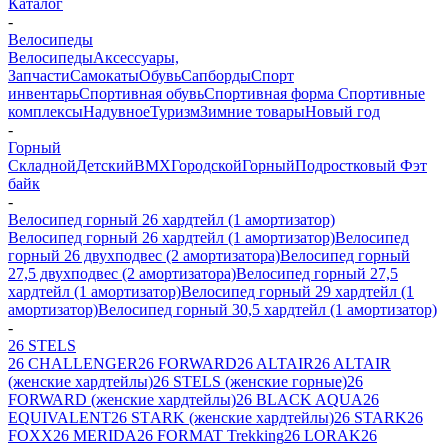
Каталог
-
Велосипеды
Велосипеды
Аксессуары,
Запчасти
Самокаты
Обувь
Сапборды
Спорт
инвентарь
Спортивная обувь
Спортивная форма
Спортивные
комплексы
Надувное
Туризм
Зимние товары
Новый год
-
Горный
Складной
Детский
BMX
Городской
Горный
Подростковый
Фэт
байк
-
Велосипед горный 26 хардтейл (1 амортизатор)
Велосипед горный 26 хардтейл (1 амортизатор)
Велосипед
горный 26 двухподвес (2 амортизатора)
Велосипед горный
27,5 двухподвес (2 амортизатора)
Велосипед горный 27,5
хардтейл (1 амортизатор)
Велосипед горный 29 хардтейл (1
амортизатор)
Велосипед горный 30,5 хардтейл (1 амортизатор)
-
26 STELS
26 CHALLENGER
26 FORWARD
26 ALTAIR
26 ALTAIR
(женские хардтейлы)
26 STELS (женские горные)
26
FORWARD (женские хардтейлы)
26 BLACK AQUA
26
EQUIVALENT
26 SТARK (женские хардтейлы)
26 STARK
26
FOXX
26 MERIDA
26 FORMAT Trekking
26 LORAK
26