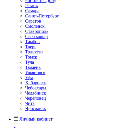
Ростов-на-Дону
Рязань
Самара
Санкт-Петербург
Саратов
Смоленск
Ставрополь
Сыктывкар
Тамбов
Тверь
Тольятти
Томск
Тула
Тюмень
Ульяновск
Уфа
Хабаровск
Чебоксары
Челябинск
Череповец
Чита
Ярославль
Личный кабинет