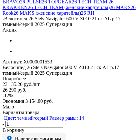
BRAVO
26 PULSE
26 TOPGEAR
26 TECH TEAM
26
KRAKKEN
26 TECH TEAM (женские хардтейлы)
26 MAKS
26
Rook
26 MAKS (женские хардтейлы)
26 RH
-
Велосипед 26 Stels Navigator 600 V Z010 21 ск AL р.17
темный/серый 2025 Суперакция
Акция
Артикул:
X0000001553
Велосипед 26 Stels Navigator 600 V Z010 21 ск AL р.17
темный/серый 2025 Суперакция
Подробнее
23 135.20
руб.
/шт
26 290
руб.
-
12
%
Экономия
3 154.80
руб.
Мало
Варианты товара:
Цвет: темный/серый
Размер рамы: 14
-
+
В корзину
Наличие по магазинам