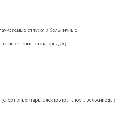
плaчивaeмыe oтпуска и больничныe
 зa выполнeниe плaнa продaж)
 (спoрт.инвентаpь, электpoтрaнспорт, вeлocипеды)