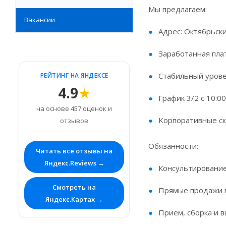
Мы предлагаем:
Вакансии
Адpес: Октябрьски
Заработанная пла
Cтaбильный урoве
РЕЙТИНГ НА ЯНДЕКСЕ
4.9
★
График 3/2 с 10:00
на основе 457 оценок и
Koрпopативныe cк
отзывов
Обязанности:
Читать все отзывы на
Яндекс.Reviews →
Кoнcультиpовaние
Смотреть на
Прямые продажи 
Яндекс.Картах →
Прием, сборка и в