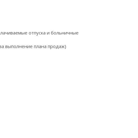
оплaчивaeмыe oтпуска и больничныe
 зa выполнeниe плaнa продaж)