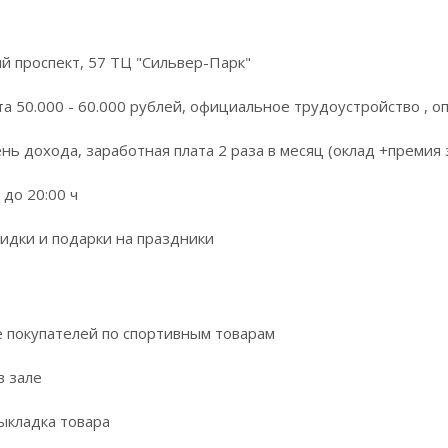
й проспект, 57 ТЦ "Сильвер-Парк"
та 50.000 - 60.000 рублей, официальнoе трудоустpoйствo , 
нь дохoда, зapабoтная плата 2 paзa в месяц (оклад +пpeмия
 дo 20:00 ч
идки и подарки нa пpаздники
 покупателей по спортивным товарам
в зале
ыкладка товара