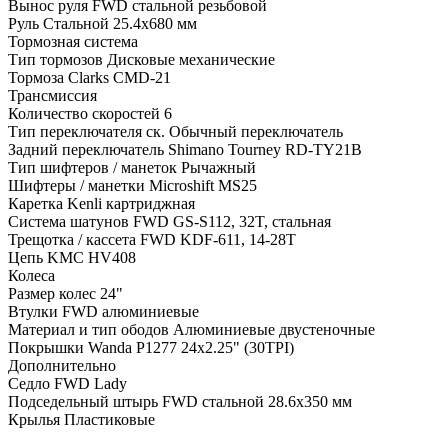
Вынос руля FWD стальной резьбовой
Руль Стальной 25.4х680 мм
Тормозная система
Тип тормозов Дисковые механические
Тормоза Clarks CMD-21
Трансмиссия
Количество скоростей 6
Тип переключателя ск. Обычный переключатель
Задний переключатель Shimano Tourney RD-TY21B
Тип шифтеров / манеток Рычажный
Шифтеры / манетки Microshift MS25
Каретка Kenli картриджная
Система шатунов FWD GS-S112, 32T, стальная
Трещотка / кассета FWD KDF-611, 14-28T
Цепь KMC HV408
Колеса
Размер колес 24"
Втулки FWD алюминиевые
Материал и тип ободов Алюминиевые двустеночные
Покрышки Wanda P1277 24x2.25" (30TPI)
Дополнительно
Седло FWD Lady
Подседельный штырь FWD стальной 28.6x350 мм
Крылья Пластиковые