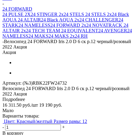
-
24 FORWARD
24 PULSE 2X
24 STINGER 2х
24 STELS
24 STELS 2х
24 Black
AQUA
24 ALTAIR
24 Black AQUA 2х
24 CHALLENGER
24
STARK
24 NAMELESS
24 FORWARD 2х
24 NOVATRACK
24
ALTAIR 2х
24 TECH TEAM
24 EQUIVALENT
24 AVENGER
24
NAMELESS
24 MAKS
24 MAKS 2x
24 RH
-
Велосипед 24 FORWARD Iris 2.0 D 6 ск р.12 черный/розовый
2022 Акция
Акция
Артикул:
(№3)RBK22FW24732
Велосипед 24 FORWARD Iris 2.0 D 6 ск р.12 черный/розовый
2022 Акция
Подробнее
16 311.50
руб.
/шт
19 190
руб.
Мало
Варианты товара:
Цвет: Красный/желтый
Размер рамы: 12
-
+
В корзину