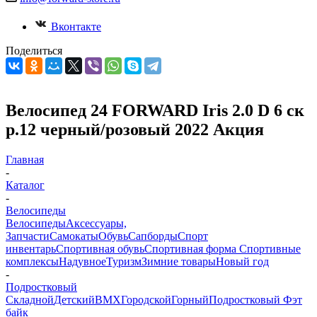
Вконтакте
Поделиться
Велосипед 24 FORWARD Iris 2.0 D 6 ск
р.12 черный/розовый 2022 Акция
Главная
-
Каталог
-
Велосипеды
Велосипеды
Аксессуары,
Запчасти
Самокаты
Обувь
Сапборды
Спорт
инвентарь
Спортивная обувь
Спортивная форма
Спортивные
комплексы
Надувное
Туризм
Зимние товары
Новый год
-
Подростковый
Складной
Детский
BMX
Городской
Горный
Подростковый
Фэт
байк