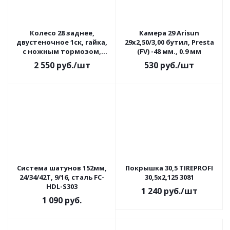
Колесо 28 заднее,
Камера 29 Arisun
двустеночное 1ск, гайка,
29x2,50/3,00 бутил, Presta
с ножным тормозом,
(FV) -48 мм., 0.9 мм
втулка 305, усиленное
2 550
руб.
/шт
530
руб.
/шт
Система шатунов 152мм,
Покрышка 30,5 TIREPROFI
24/34/42Т, 9/16, сталь FC-
30,5х2,125 3081
HDL-S303
1 240
руб.
/шт
1 090
руб.