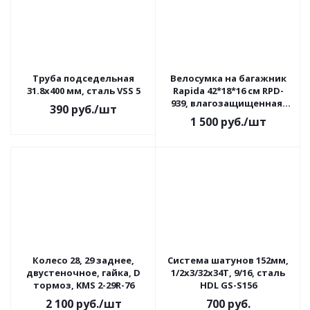
Труба подседельная
Велосумка на багажник
31.8x400 мм, сталь VSS 5
Rapida 42*18*16 cм RPD-
939, влагозащищенная,
390
руб.
/шт
нейлон
1 500
руб.
/шт
Колесо 28, 29 заднее,
Система шатунов 152мм,
двустеночное, гайка, D
1/2x3/32x34Т, 9/16, сталь
тормоз, KMS 2-29R-76
HDL GS-S156
2 100
руб.
/шт
700
руб.