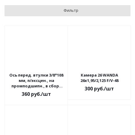
Фильтр
Ось перед. втулки 3/8*108
Камера 26 WANDA
мм, п/эксцен., на
26х1,95/2,125 F/V-48
промподшипн., в сборе
300
руб.
/шт
WZ-AX07FB
360
руб.
/шт