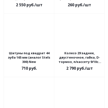
T15706
2 550
руб.
/шт
260
руб.
/шт
Шатуны под квадрат 44
Колесо 29 заднее,
зуба 165 мм (аналог Stels
двустеночное, гайка, D-
300) New
тормоз, п/кассету 9/10ск
(DH909TR/HQ-001549)
710
руб.
2 790
руб.
/шт