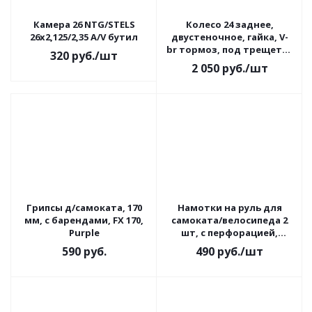
Камера 26 NTG/STELS
Колесо 24 заднее,
26х2,125/2,35 A/V бутил
двустеночное, гайка, V-
br тормоз, под трещетку
320
руб.
/шт
5/7 ск LU045401
2 050
руб.
/шт
Грипсы д/самоката, 170
Намотки на руль для
мм, с барендами, FX 170,
самоката/велосипеда 2
Purple
шт, с перфорацией,
черный
590
руб.
490
руб.
/шт