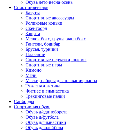
Обувь лето-весна-осень
Спорт инвентарь
Батуты
Спортивные аксессуары
Роликовые коньки
Скейтборд
Защита
Мешок бокс, груша, лапа бокс
Гантели, бодибар
Брусья, турники
Плавание
Спортивные перчатки, шлемы
Спортивные игры
Кимоно
Мячи
Маски, наборы для плавания, ласты
Тяжелая атлетика
Фитнес и гимнастика
Трекинговые палки
Сапборды
Спортивная обувь
Обувь д/единоборств
Обувь д/футбола
Обувь д/гимнастики
Обувь д/волейбола