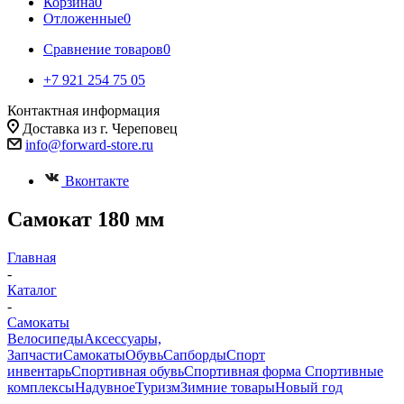
Корзина
0
Отложенные
0
Сравнение товаров
0
+7 921 254 75 05
Контактная информация
Доставка из г. Череповец
info@forward-store.ru
Вконтакте
Самокат 180 мм
Главная
-
Каталог
-
Самокаты
Велосипеды
Аксессуары,
Запчасти
Самокаты
Обувь
Сапборды
Спорт
инвентарь
Спортивная обувь
Спортивная форма
Спортивные
комплексы
Надувное
Туризм
Зимние товары
Новый год
-