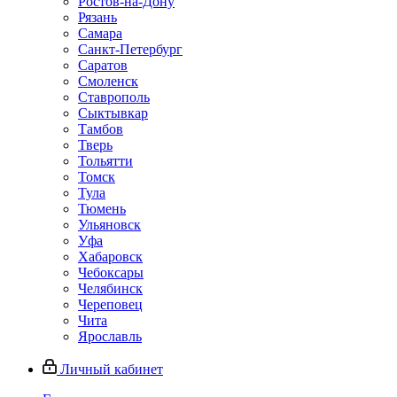
Ростов-на-Дону
Рязань
Самара
Санкт-Петербург
Саратов
Смоленск
Ставрополь
Сыктывкар
Тамбов
Тверь
Тольятти
Томск
Тула
Тюмень
Ульяновск
Уфа
Хабаровск
Чебоксары
Челябинск
Череповец
Чита
Ярославль
Личный кабинет