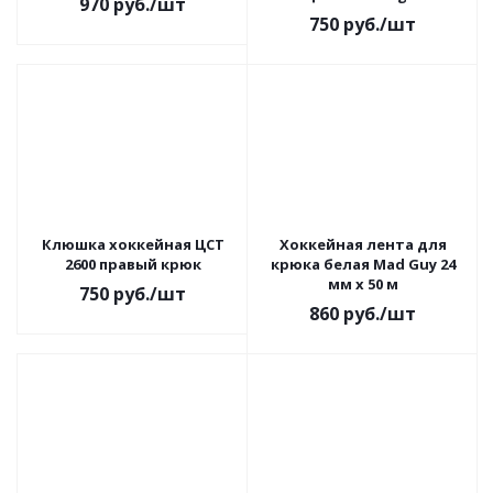
970
руб.
/шт
юниорская (правый
750
руб.
/шт
крюк)
Клюшка хоккейная ЦСТ
Хоккейная лента для
2600 правый крюк
крюка белая Mad Guy 24
мм х 50 м
750
руб.
/шт
860
руб.
/шт