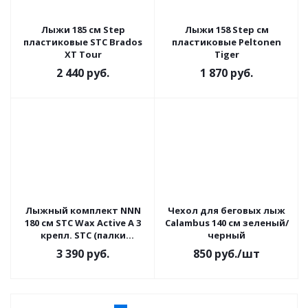
Лыжи 185 см Step
Лыжи 158 Step см
пластиковые STC Brados
пластиковые Peltonen
XT Tour
Tiger
2 440
руб.
1 870
руб.
Лыжный комплект NNN
Чехол для беговых лыж
180 см STC Wax Active A 3
Calambus 140 см зеленый/
крепл. STC (палки
черный
стеклопластик)
3 390
руб.
850
руб.
/шт