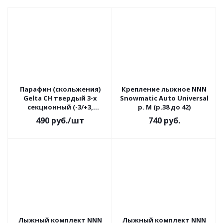
Парафин (скольжения)
Крепление лыжное NNN
Gelta CH твердый 3-х
Snowmatic Auto Universal
секционный (-3/+3,
р. М (р.38 до 42)
-1/-6,-7/-12) 60 г.
490
руб.
/шт
740
руб.
Лыжный комплект NNN
Лыжный комплект NNN