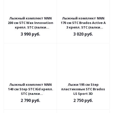
Лыжный комплект NNN
Лыжный комплект NNN
200 см STC Wax Innovation
170 см STC Brados Active A
крепл. STC (палки
3 крепл. STC (палки
стеклопластик)
стеклопластик)
3 990
руб.
3 020
руб.
Лыжный комплект NNN
Лыжи 195 см Step
140 см Step STC Kid крепл.
пластиковые STC Brados
STC (палки
LS Sport 3D
стеклопластик)
2 790
руб.
2 750
руб.