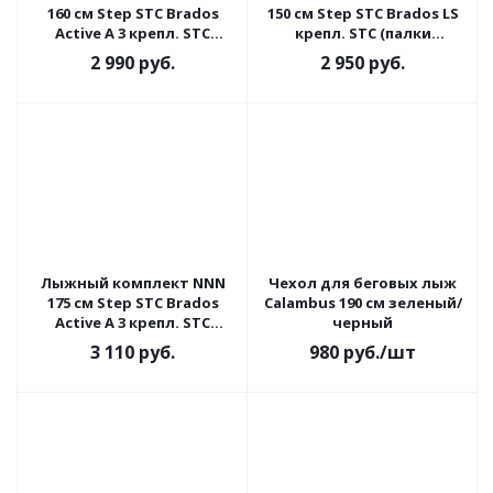
160 см Step STC Brados
150 см Step STC Brados LS
Active A 3 крепл. STC
крепл. STC (палки
(палки стеклопластик)
стеклопластик)
2 990
руб.
2 950
руб.
Лыжный комплект NNN
Чехол для беговых лыж
175 см Step STC Brados
Calambus 190 см зеленый/
Active A 3 крепл. STC
черный
(палки стеклопластик)
3 110
руб.
980
руб.
/шт